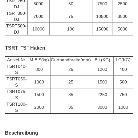
TSRT250-
5000
50
7500
2500
DJ
TSRT350-
7000
75
10500
3500
DJ
TSRT500-
10000
100
15000
5000
DJ
TSRT "S" Haken
Artikel-Nr.
M.B.S(kg)
Gurtbandbreite(mm)
B.L(KG)
LC(KG)
TSRT040-
800
25
1200
400
S
TSRT050-
1000
25
1500
500
S
TSRT075-
1500
35
2250
750
S
TSRT100-
2000
35
3000
1000
S
Beschreibung