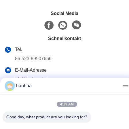
Social Media
Schnellkontakt
Tel.
86-523-89507666
E-Mail-Adresse
info@tianhua-rigging.com
Tianhua
Adresse
Nr. 8, Xinqiao Road, Industriegebiet Lingang, Bezirk
Gaogang, Stadt Taizhou, Provinz Jiangsu, China
4:29 AM
Good day, what product are you looking for?
Datenschutzrichtlinie
|
Sitemap
China Gute Qualität Polyester-Hebegurt Lieferant. Urheberrecht