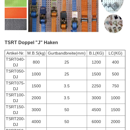
TSRT Doppel "J" Haken
Artikel-Nr.
M.B.S(kg)
Gurtbandbreite(mm)
B.L(KG)
LC(KG)
TSRT040-
800
25
1200
400
DJ
TSRT050-
1000
25
1500
500
DJ
TSRT075-
1500
3.5
2250
750
DJ
TSRT100-
2000
3.5
3000
1000
DJ
TSRT150-
3000
50
4500
1500
DJ
TSRT200-
4000
50
6000
2000
DJ