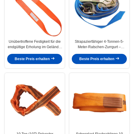
Unübertroffene Festigkeit für die
Strapazierfähiger 4-Tonnen-5-
endgültige Erholung im Gelände:
Meter-Ratschen-Zurrgurt –
Industrielle Zugriemen und
hochfestes blaues Polyester-
Erholungsgürtel
Gurtband mit Doppel-J-Haken
Beste Preis erhalten
Beste Preis erhalten
10 Ton (10T) Polyester
Schwerlast-Flachschlinge 10