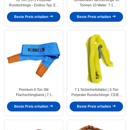
Rundschlinge - Endlos-Typ, EN
Tonnen 10 Meter: 7:1
1492-2, 7:1 Sicherheitsfaktor,
Sicherheitsfaktor & EN 1492-1
orange Farbe
konform
Beste Preis erhalten
Beste Preis erhalten
Premium 8 Ton 3M
7:1 Sicherheitsfaktor | 3-Ton
Flachschlingband | 7:1
Polyester Rundschlinge: CE/EN
Sicherheitsfaktor | Hochfestes
1492-2 konform für ultimative
Polyester-Hebegurtband für
Anschlagsicherheit
Beste Preis erhalten
Beste Preis erhalten
industrielle Sicherheit