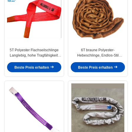
5T Polyester Flachseilschlinge
6T braune Polyester-
Langlebig, hohe Tragfähigkeit,
Hebeschlinge, Endlos-Stil
vielseitiges Heben
Industrielle Hebe-Schlingen
Rundschlinge, Hohe Kapazität
Beste Preis erhalten
Beste Preis erhalten
Extreme Zugfestigkeit