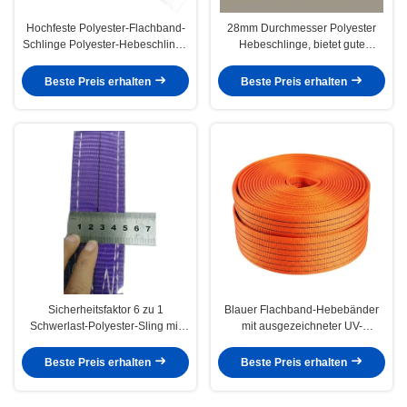
Hochfeste Polyester-Flachband-
28mm Durchmesser Polyester
Schlinge Polyester-Hebeschlinge
Hebeschlinge, bietet gute
Korrosionsbeständigkeit
Chemikalienbeständigkeit und ist
OEM-gefertigt für industrielle
Beste Preis erhalten
Beste Preis erhalten
Hebelösungen
Sicherheitsfaktor 6 zu 1
Blauer Flachband-Hebebänder
Schwerlast-Polyester-Sling mit
mit ausgezeichneter UV-
hervorragendem UV-Widerstand
Beständigkeit, gebaut, um rauen
für das Heben und Anlegen von
Außenbedingungen und
Beste Preis erhalten
Beste Preis erhalten
Schwerlast
schweren industriellen
Belastungen standzuhalten