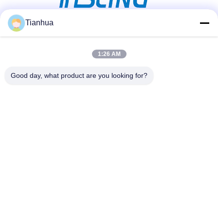
Tianhua
Social Media
1:26 AM
Good day, what product are you looking for?
Schnellkontakt
Tel.
86-523-89507666
E-Mail-Adresse
info@tianhua-rigging.com
Adresse
Nr. 8, Xinqiao Road, Industriegebiet Lingang, Bezirk
Gaogang, Stadt Taizhou, Provinz Jiangsu, China
Datenschutzrichtlinie
|
Sitemap