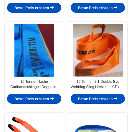
Beste Preis erhalten
Beste Preis erhalten
16 Tonnen flache
12 Tonnen 7:1 Double Eye
Gurtbandschlinge | Doppeltes
Webbing Sling Hersteller. CE / GS
Auge und anpassbare Farben
zertifizierte Polyester Lifting Sling
Lieferant in China
Beste Preis erhalten
Beste Preis erhalten