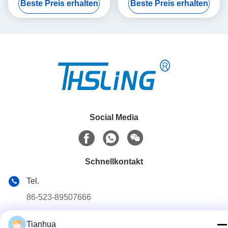
Beste Preis erhalten
Beste Preis erhalten
Windenverlängerung
Social Media
Schnellkontakt
Tel.
86-523-89507666
E-Mail-Adresse
Tianhua