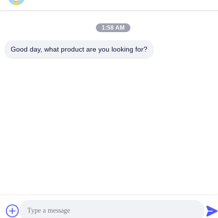
info@tianhua-rigging.com
Adresse
1:58 AM
Nr. 8, Xinqiao Road, Industriegebiet Lingang, Bezirk
Gaogang, Stadt Taizhou, Provinz Jiangsu, China
Good day, what product are you looking for?
Datenschutzrichtlinie
|
Sitemap
China Gute Qualität Polyester-Hebegurt Lieferant. Urheberrecht
© 2018-2026 江苏天华索具有限公司 Alle Rechte vorbehalten.