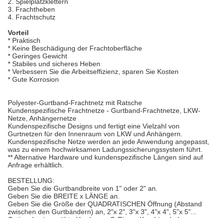
2. Spielplatzklettern
3. Frachtheben
4. Frachtschutz
Vorteil
* Praktisch
* Keine Beschädigung der Frachtoberfläche
* Geringes Gewicht
* Stabiles und sicheres Heben
* Verbessern Sie die Arbeitseffizienz, sparen Sie Kosten
* Gute Korrosion
Polyester-Gurtband-Frachtnetz mit Ratsche
Kundenspezifische Frachtnetze - Gurtband-Frachtnetze, LKW-
Netze, Anhängernetze
Kundenspezifische Designs und fertigt eine Vielzahl von
Gurtnetzen für den Innenraum von LKW und Anhängern.
Kundenspezifische Netze werden an jede Anwendung angepasst,
was zu einem hochwirksamen Ladungssicherungssystem führt.
** Alternative Hardware und kundenspezifische Längen sind auf
Anfrage erhältlich.
BESTELLUNG:
Geben Sie die Gurtbandbreite von 1" oder 2" an.
Geben Sie die BREITE x LÄNGE an.
Geben Sie die Größe der QUADRATISCHEN Öffnung (Abstand
zwischen den Gurtbändern) an, 2"x 2", 3"x 3", 4"x 4", 5"x 5"...