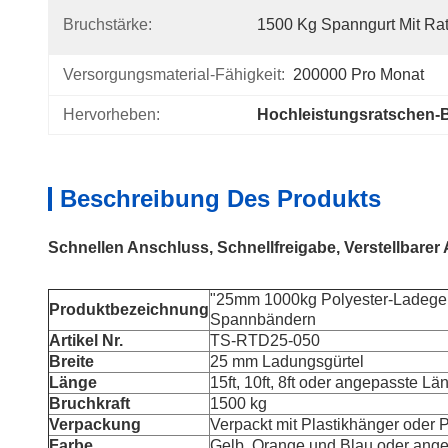
Bruchstärke:
1500 Kg Spanngurt Mit Ra
Versorgungsmaterial-Fähigkeit:
200000 Pro Monat
Hervorheben:
Hochleistungsratschen-
Beschreibung Des Produkts
Schnellen Anschluss, Schnellfreigabe, Verstellbarer
"25mm 1000kg Polyester-Ladegerä
Produktbezeichnung
Spannbändern
Artikel Nr.
TS-RTD25-050
Breite
25 mm Ladungsgürtel
Länge
15ft, 10ft, 8ft oder angepasste Lä
Bruchkraft
1500 kg
Verpackung
Verpackt mit Plastikhänger oder 
Farbe
Gelb, Orange und Blau oder ang