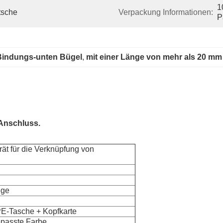
1
tsche
Verpackung Informationen:
P
Bindungs-unten Bügel
, 
mit einer Länge von mehr als 20 mm
 Anschluss.
t für die Verknüpfung von
nge
PE-Tasche + Kopfkarte
epasste Farbe