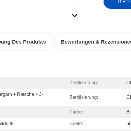
Beste
bung Des Produkts
Bewertungen & Rezensione
Zertifizierung:
C
rgarn + Ratsche + J-
Zertifizierung:
C
Farbe:
B
viduell
Breite:
5