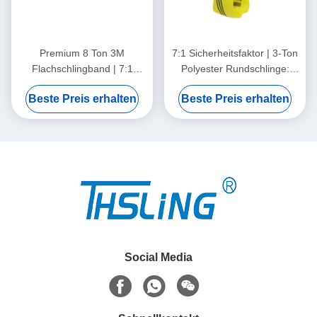
Premium 8 Ton 3M
7:1 Sicherheitsfaktor | 3-Ton
Flachschlingband | 7:1
Polyester Rundschlinge:
Sicherheitsfaktor |
CE/EN 1492-2 konform für
Beste Preis erhalten
Beste Preis erhalten
Hochfestes Polyester-
ultimative Anschlagsicherheit
Hebegurtband für industrielle
Sicherheit
Social Media