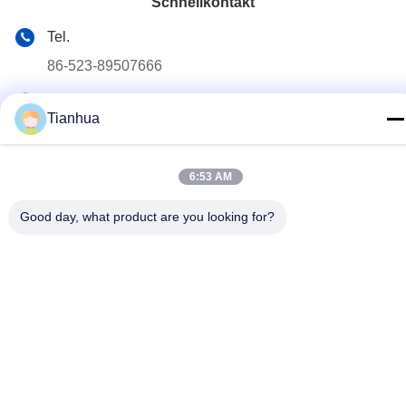
Schnellkontakt
Tel.
86-523-89507666
E-Mail-Adresse
Tianhua
info@tianhua-rigging.com
Adresse
6:53 AM
Nr. 8, Xinqiao Road, Industriegebiet Lingang, Bezirk
Gaogang, Stadt Taizhou, Provinz Jiangsu, China
Good day, what product are you looking for?
Datenschutzrichtlinie
|
Sitemap
China Gute Qualität Polyester-Hebegurt Lieferant. Urheberrecht
© 2018-2026 江苏天华索具有限公司 Alle Rechte vorbehalten.