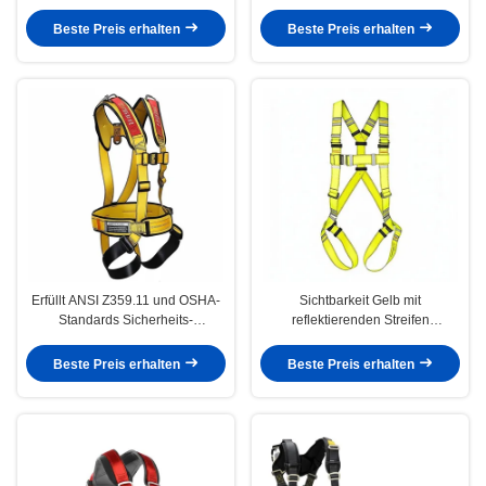
leicht, 35 Pfund, 16 kg,
allgemeine
Beste Preis erhalten
Beste Preis erhalten
Absturzsicherungsausrüstung für
Industriearbeiten
Erfüllt ANSI Z359.11 und OSHA-
Sichtbarkeit Gelb mit
Standards Sicherheits-
reflektierenden Streifen
Ganzkörpergurt mit gepolsterten
Ganzkörper-Sicherheitsgurt 45
Schulter- und Beingurten für
mm Breite Allgemeine
Beste Preis erhalten
Beste Preis erhalten
Komfort-
Absturzsicherung für die
Absturzsicherungssystem
Arbeitssicherheit auf Baustellen