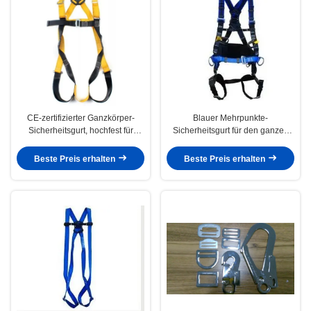
CE-zertifizierter Ganzkörper-
Blauer Mehrpunkte-
Sicherheitsgurt, hochfest für
Sicherheitsgurt für den ganzen
Erwachsene
Körper, Klettergurt mit
Rettungsgurt
Beste Preis erhalten
Beste Preis erhalten