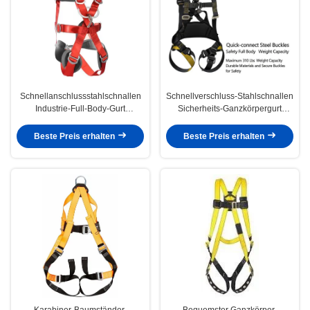
Schnellanschlussstahlschnallen
Schnellverschluss-Stahlschnallen
Industrie-Full-Body-Gurt
Sicherheits-Ganzkörpergurt
Sicherheitsgurt zur Unterstützung
Maximale Tragfähigkeit 140 kg
und zum Schutz bei erhöhten
(310 lbs) Langlebige Materialien
Beste Preis erhalten
Beste Preis erhalten
Arbeitsaufgaben
und sichere Schnallen für
Sicherheit
Karabiner-Baumständer-
Bequemster Ganzkörper-