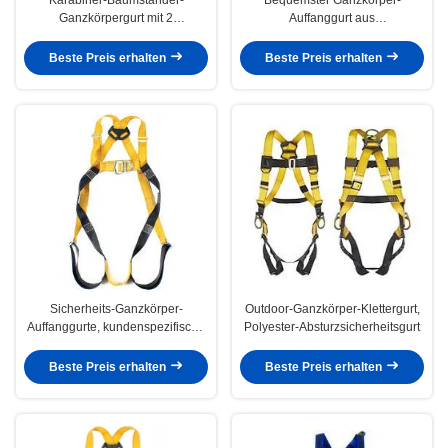
Ganzkörpergurt mit 2
Auffanggurt aus
Sicherheitsseilen CE-geprüft
Polyestermaterial,
Universalgröße
Beste Preis erhalten
Beste Preis erhalten
Sicherheits-Ganzkörper-
Outdoor-Ganzkörper-Klettergurt,
Auffanggurte, kundenspezifische
Polyester-Absturzsicherheitsgurt
Farbe für das Klettern
Beste Preis erhalten
Beste Preis erhalten